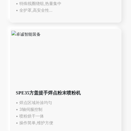
• 特殊线圈绕组,热量集中
• 全护罩,高安全性
SPE35方盖提手焊点粉末喷粉机
• 焊点区域补涂均匀
• 3轴伺服控制
• 喷粉烘干一体