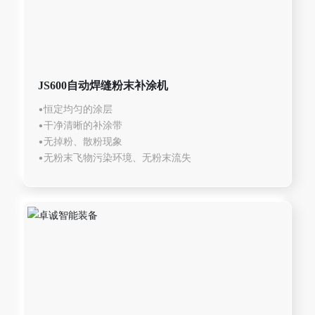
JS600自动焊缝粉末补涂机
•恒定均匀的涂层
•干净清晰的补涂带
•无掉粉、散粉现象