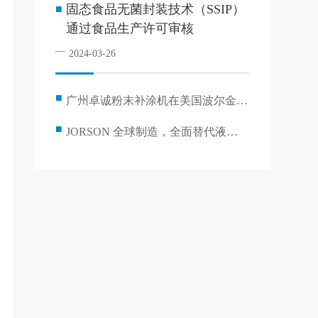
固态食品无菌封装技术（SSIP）
■
通过食品生产许可审核
—
2024-03-26
■
广州卓诚粉末补涂机在美国波尔金属
包装集团成功安装
■
JORSON 全球制造，全面替代液体
补涂的时代即将来临！